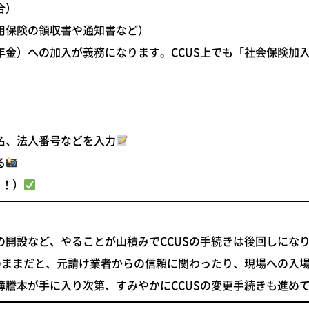
合）
用保険の領収書や通知書など）
年金）への加入が義務
になります。CCUS上でも「社会保険加
名、法人番号などを入力
る
了！）
開設など、やることが山積みでCCUSの手続きは後回しにな
主のままだと、元請け業者からの信頼に関わったり、現場への入
謄本が手に入り次第、すみやかにCCUSの変更手続きも進め