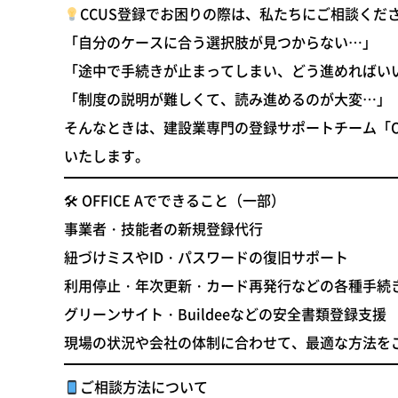
CCUS登録でお困りの際は、私たちにご相談くだ
「自分のケースに合う選択肢が見つからない…」
「途中で手続きが止まってしまい、どう進めればい
「制度の説明が難しくて、読み進めるのが大変…」
そんなときは、
建設業専門の登録サポートチーム「OFF
いたします。
🛠 OFFICE Aでできること（一部）
事業者・技能者の
新規登録代行
紐づけミスやID・パスワードの
復旧サポート
利用停止・年次更新・カード再発行などの
各種手続
グリーンサイト・Buildeeなどの
安全書類登録支援
現場の状況や会社の体制に合わせて、
最適な方法を
ご相談方法について